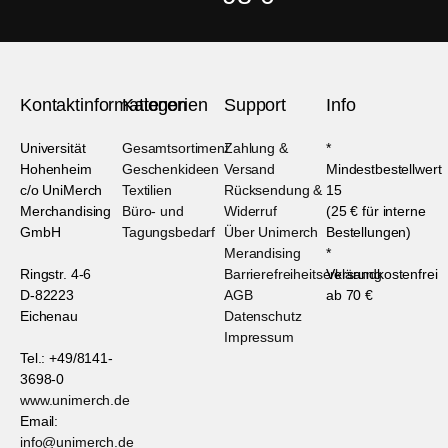
Kontaktinformationen
Kategorien
Support
Info
Universität
Gesamtsortiment
Zahlung &
*
Hohenheim
Geschenkideen
Versand
Mindestbestellwert
c/o UniMerch
Textilien
Rücksendung &
15
Merchandising
Büro- und
Widerruf
(25 € für interne
GmbH
Tagungsbedarf
Über Unimerch
Bestellungen)
Merandising
*
Ringstr. 4-6
Barrierefreiheitserklärung
Versandkostenfrei
D-82223
AGB
ab 70 €
Eichenau
Datenschutz
Impressum
Tel.: +49/8141-
3698-0
www.unimerch.de
Email:
info@unimerch.de