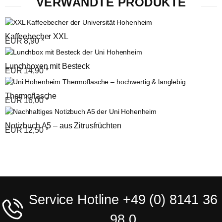
VERWANDTE PRODUKTE
Kaffeebecher XXL
EUR
8,90
*
Lunchboxen mit Besteck
EUR
14,90
*
Thermoflasche
EUR
16,00
*
Notizbuch A5 – aus Zitrusfrüchten
EUR
12,50
*
Service Hotline +49 (0) 8141 36
98 0