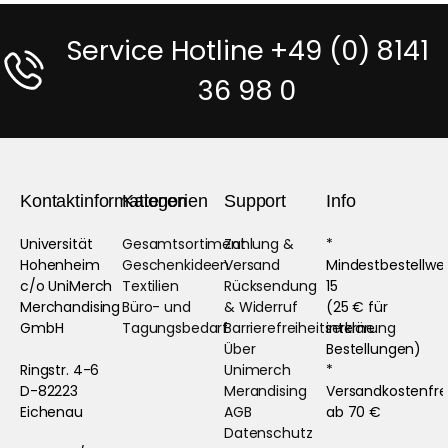
Service Hotline +49 (0) 8141
36 98 0
Kontaktinformationen
Kategorien
Support
Info
Universität
Gesamtsortiment
Zahlung &
*
Hohenheim
Geschenkideen
Versand
Mindestbestellwe
c/o UniMerch
Textilien
Rücksendung
15
Merchandising
Büro- und
& Widerruf
(25 € für
GmbH
Tagungsbedarf
Barrierefreiheitserklärung
interne
Über
Bestellungen)
Ringstr. 4-6
Unimerch
*
D-82223
Merandising
Versandkostenfre
Eichenau
AGB
ab 70 €
Datenschutz