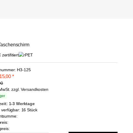
Taschenschirm
lnummer:
H3-125
15,00
*
90
. MwSt.
zzgl. Versandkosten
ger
zeit: 1-3 Werktage
l verfügbar: 16 Stück
mtsumme:
reis:
reis: