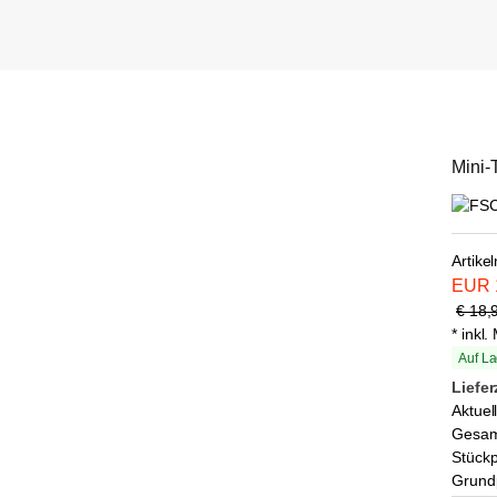
Mini-
Artike
EUR
€ 18,
* inkl
Auf La
Liefer
Aktuel
Gesa
Stückp
Grundp