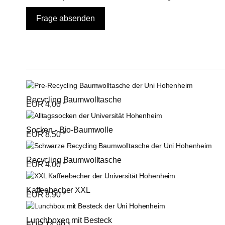
Recycling Baumwolltasche
EUR
4,00
*
Socken - Bio-Baumwolle
EUR
8,50
*
Recycling Baumwolltasche
EUR
4,00
*
Kaffeebecher XXL
EUR
8,90
*
Lunchboxen mit Besteck
EUR
14,90
*