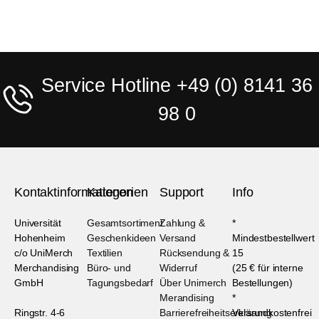
Service Hotline +49 (0) 8141 36
98 0
Kontaktinformationen
Kategorien
Support
Info
Universität
Gesamtsortiment
Zahlung &
*
Hohenheim
Geschenkideen
Versand
Mindestbestellwert
c/o UniMerch
Textilien
Rücksendung &
15
Merchandising
Büro- und
Widerruf
(25 € für interne
GmbH
Tagungsbedarf
Über Unimerch
Bestellungen)
Merandising
*
Ringstr. 4-6
Barrierefreiheitserklärung
Versandkostenfrei